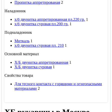
Пропитка аппретированая
2
Наладонник
х/б двунитка аппретированная пл.220 гр.
1
х/б двунитка суровая пл.200 гр.
1
Подналадонник
Миткаль
1
х/б двунитка суровая пл. 210
1
Основной материал
Х/Б двунитка аппретированная
1
Х/Б двунитка суровая
1
Свойства товара
Для тесного контакта с горящими и огнеопасными
материалами
2