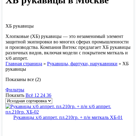
ХБ рукавицы в Москве
ХБ рукавицы
Хлопковые (ХБ) рукавицы — это незаменимый элемент
защитной экипировки во многих сферах промышленности
и производства. Компания Витекс предлагает ХБ рукавицы
различных видов, включая модели с покрытием миткаль и
х/б аппрет.
Главная страница
»
Рукавицы, фартуки, нарукавники
»
ХБ
рукавицы
Показаны все (2)
Фильтры
Показать
Всё
12
24
36
Рукавицы х/б аппрет. пл.210гр. + п/н миткаль ХБ-01