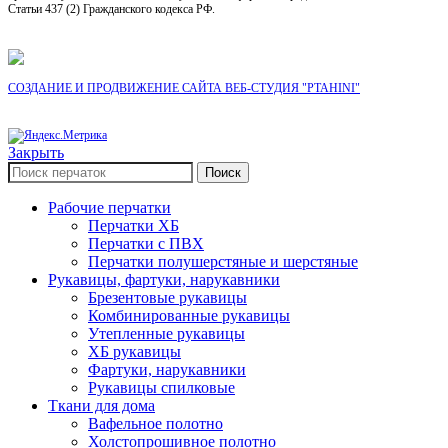
Статьи 437 (2) Гражданского кодекса РФ.
СОЗДАНИЕ И ПРОДВИЖЕНИЕ САЙТА ВЕБ-СТУДИЯ "PTAHINI"
Закрыть
Поиск
Рабочие перчатки
Перчатки ХБ
Перчатки с ПВХ
Перчатки полушерстяные и шерстяные
Рукавицы, фартуки, нарукавники
Брезентовые рукавицы
Комбинированные рукавицы
Утепленные рукавицы
ХБ рукавицы
Фартуки, нарукавники
Рукавицы спилковые
Ткани для дома
Вафельное полотно
Холстопрошивное полотно