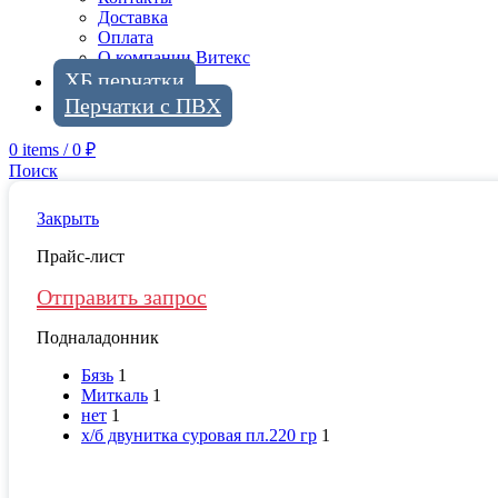
Доставка
Оплата
О компании Витекс
ХБ перчатки
Перчатки с ПВХ
0
items
/
0
₽
Поиск
Закрыть
Прайс-лист
Отправить запрос
Подналадонник
Бязь
1
Миткаль
1
нет
1
х/б двунитка суровая пл.220 гр
1