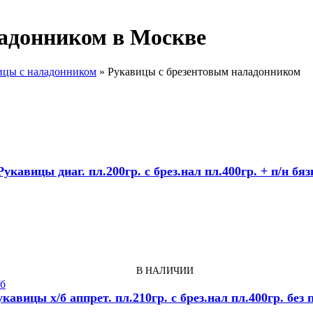
адонником в Москве
ицы с наладонником
»
Рукавицы с брезентовым наладонником
Рукавицы диаг. пл.200гр. с брез.нал пл.400гр. + п/н бяз
В НАЛИЧИИ
кавицы х/б аппрет. пл.210гр. с брез.нал пл.400гр. без 