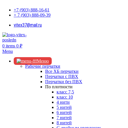
+7 (903) 888-16-61
+ 7 (903) 888-09-39
vitex37@mail.ru
0
items
0
₽
Menu
Меню
Рабочие перчатки
Все ХБ перчатки
Перчатки с ПВХ
Перчатки без ПВХ
По плотности
класс 7,5
класс 10
4 нити
5 нитей
6 нитей
7 нитей
8 нитей
С двойным оверлоком