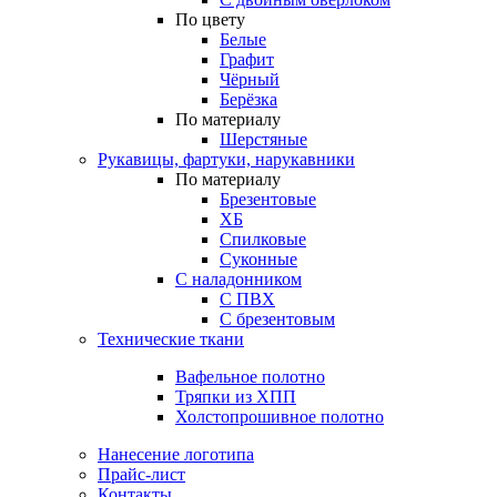
По цвету
Белые
Графит
Чёрный
Берёзка
По материалу
Шерстяные
Рукавицы, фартуки, нарукавники
По материалу
Брезентовые
ХБ
Спилковые
Суконные
С наладонником
С ПВХ
С брезентовым
Технические ткани
Вафельное полотно
Тряпки из ХПП
Холстопрошивное полотно
Нанесение логотипа
Прайс-лист
Контакты