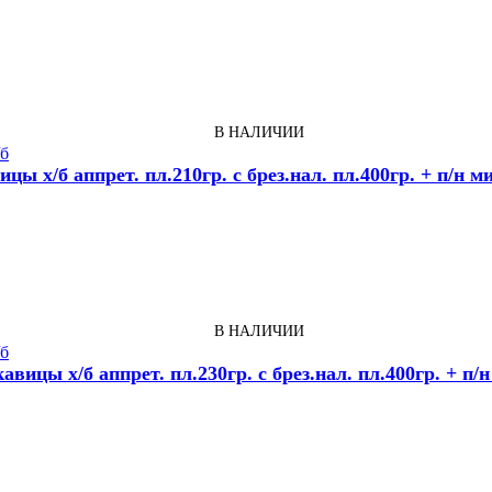
В НАЛИЧИИ
ицы х/б аппрет. пл.210гр. с брез.нал. пл.400гр. + п/н м
В НАЛИЧИИ
авицы х/б аппрет. пл.230гр. с брез.нал. пл.400гр. + п/н