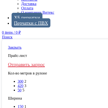
Доставка
Оплата
О компании Витекс
ХБ перчатки
Перчатки с ПВХ
0
items
/
0
₽
Поиск
Закрыть
Прайс-лист
Отправить запрос
Кол-во метров в рулоне
300
2
420
3
50
5
Ширина
150
1