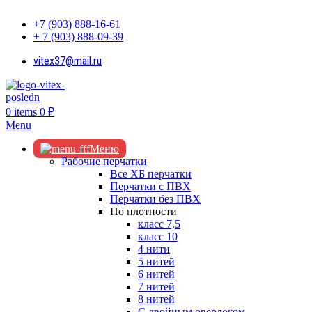
+7 (903) 888-16-61
+ 7 (903) 888-09-39
vitex37@mail.ru
0
items
0
₽
Menu
Меню
Рабочие перчатки
Все ХБ перчатки
Перчатки с ПВХ
Перчатки без ПВХ
По плотности
класс 7,5
класс 10
4 нити
5 нитей
6 нитей
7 нитей
8 нитей
С двойным оверлоком