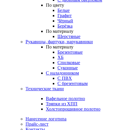
По цвету
Белые
Графит
Чёрный
Берёзка
По материалу
Шерстяные
Рукавицы, фартуки, нарукавники
По материалу
Брезентовые
ХБ
Спилковые
Суконные
С наладонником
С ПВХ
С брезентовым
Технические ткани
Вафельное полотно
Тряпки из ХПП
Холстопрошивное полотно
Нанесение логотипа
Прайс-лист
Контакты